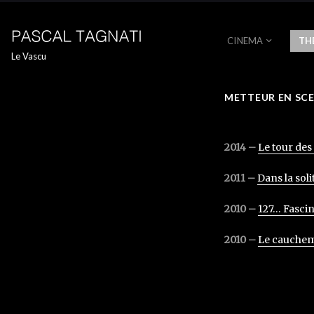
CINEMA
TH
Le Vascu
METTEUR EN SC
(ESPACE)
2014 –
Le tour des
2011 –
Dans la sol
2010 –
127… Fasci
2010 –
Le cauchem