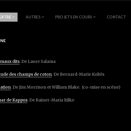
EATRE
AUTRES
PROJETS EN COURS
CONTACT
ENE
METTEUR EN SCÈNE
 maux dits
. De Laure Salama
itude des champs de coton
. De Bernard-Marie Koltès
nation
. De Jim Morrison et William Blake. (co-mise en scène)
ar de Kappus
. De Rainer-Maria Rilke